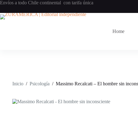
Envíos a todo Chile continental con tarifa única
Home
Inicio
/
Psicología
/
Massimo Recalcati – El hombre sin incons