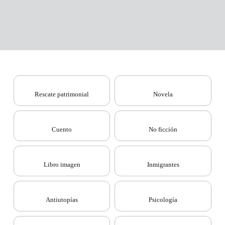
Rescate patrimonial
Novela
Cuento
No ficción
Libro imagen
Inmigrantes
Antiutopías
Psicología