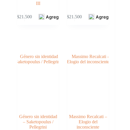
III
Agregar
Agregar
$
21.500
$
21.500
Género sin identidad
Massimo Recalcati –
– Saketopoulus /
Elogio del
Pellegrini
inconsciente