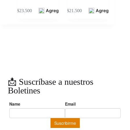
Agregar
Agregar
$
23.500
$
21.500
📩 Suscríbase a nuestros
Boletines
… y reciba periodicamente noticias, novedades, crítica literaria,
promociones exclusivas y recomendaciones seleccionadas por
nuestro equipo.