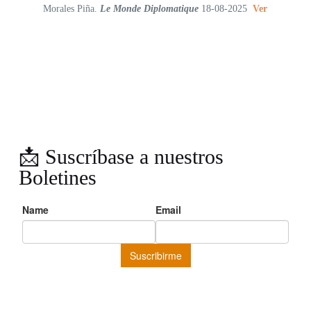
Morales Piña.
Le Monde Diplomatique
18-08-2025
Ver
📩 Suscríbase a nuestros
Boletines
… y reciba periodicamente noticias, novedades, crítica literaria,
promociones exclusivas y recomendaciones seleccionadas por
nuestro equipo.